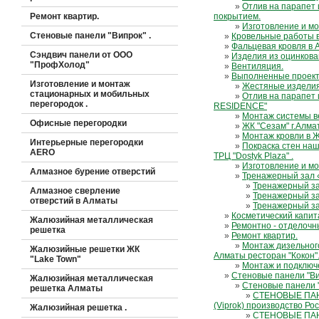
»
Отлив на парапет
Ремонт квартир.
покрытием.
»
Изготовление и мо
Стеновые панели "Випрок" .
»
Кровельные работы 
»
Фальцевая кровля в
Сэндвич панели от ООО
»
Изделия из оцинкова
"ПрофХолод"
»
Вентиляция.
»
Выполненные проек
Изготовление и монтаж
»
Жестяные изделия
стационарных и мобильных
»
Отлив на парапет 
перегородок .
RESIDENCE"
»
Монтаж системы в
Офисные перегородки
»
ЖК "Сезам" г.Алма
»
Монтаж кровли в Ж
Интерьерные перегородки
»
Покраска стен на
AERO
ТРЦ "Dostyk Plaza" .
»
Изготовление и мо
Алмазное бурение отверстий
»
Тренажерный зал 
»
Тренажерный за
Алмазное сверление
»
Тренажерный за
отверстий в Алматы
»
Тренажерный за
»
Косметический капит
Жалюзийная металлическая
»
Ремонтно - отделочн
решетка
»
Ремонт квартир.
»
Монтаж дизельного
Жалюзийные решетки ЖК
Алматы ресторан "Кокон"
"Lake Town"
»
Монтаж и подключ
»
Стеновые панели "Ви
Жалюзийная металлическая
»
Стеновые панели 
решетка Алматы
»
СТЕНОВЫЕ ПАН
(Viprok) производство Рос
Жалюзийная решетка .
»
СТЕНОВЫЕ ПА