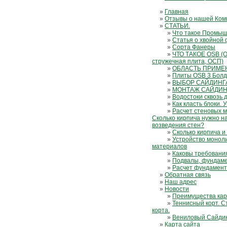
»
Главная
»
Отзывы о нашей Ком
»
СТАТЬИ.
»
Что такое Промыш
»
Статья о хвойной
»
Сорта Фанеры
»
ЧТО ТАКОЕ OSB (Or
стружечная плита, ОСП)
»
ОБЛАСТЬ ПРИМЕ
»
Плиты OSB 3 Бол
»
ВЫБОР САЙДИНГ
»
МОНТАЖ САЙДИН
»
Водостоки сквозь 
»
Как класть блоки. 
»
Расчет стеновых м
Сколько кирпича нужно н
возведения стен?
»
Сколько кирпича и 
»
Устройство монол
материалов
»
Каковы требовани
»
Подвалы, фундам
»
Расчет фундамен
»
Обратная связь
»
Наш адрес
»
Новости
»
Преимущества кар
»
Теннисный корт. С
корта.
»
Вениловый Сайди
»
Карта сайта