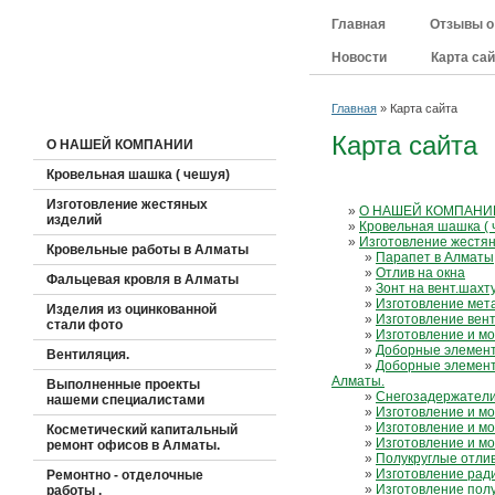
Директор ТОО "ЯрВладРостСтрой-Хол
Главная
Отзывы о
Круглов А.П.
Новости
Карта са
Главная
» Карта сайта
Карта сайта
О НАШЕЙ КОМПАНИИ
Кровельная шашка ( чешуя)
Изготовление жестяных
»
О НАШЕЙ КОМПАНИ
изделий
»
Кровельная шашка ( 
»
Изготовление жестя
Кровельные работы в Алматы
»
Парапет в Алматы
»
Отлив на окна
Фальцевая кровля в Алматы
»
Зонт на вент.шахт
»
Изготовление мета
Изделия из оцинкованной
»
Изготовление вен
стали фото
»
Изготовление и мо
»
Доборные элемент
Вентиляция.
»
Доборные элементы
Алматы.
Выполненные проекты
»
Снегозадержатели 
нашеми специалистами
»
Изготовление и м
»
Изготовление и мо
Косметический капитальный
»
Изготовление и мо
ремонт офисов в Алматы.
»
Полукруглые отли
»
Изготовление рад
Ремонтно - отделочные
»
Изготовление полу
работы .