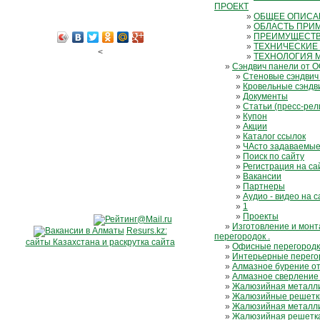
ПРОЕКТ
»
ОБЩЕЕ ОПИСАН
»
ОБЛАСТЬ ПРИМ
»
ПРЕИМУЩЕСТВ
»
ТЕХНИЧЕСКИЕ
<
»
ТЕХНОЛОГИЯ 
»
Сэндвич панели от 
»
Стеновые сэндвич
»
Кровельные сэндв
»
Документы
»
Статьи (пресс-рел
»
Купон
»
Акции
»
Каталог ссылок
»
ЧАсто задаваемы
»
Поиск по сайту
»
Регистрация на са
»
Вакансии
»
Партнеры
»
Аудио - видео на с
»
1
»
Проекты
»
Изготовление и мон
Resurs.kz:
перегородок .
сайты Казахстана и раскрутка сайта
»
Офисные перегород
»
Интерьерные перего
»
Алмазное бурение о
»
Алмазное сверление
»
Жалюзийная металли
»
Жалюзийные решетки
»
Жалюзийная металли
»
Жалюзийная решетка