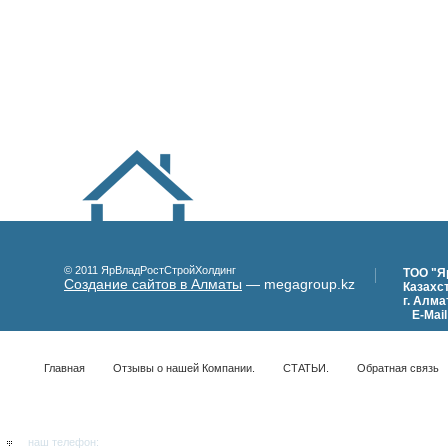
© 2011 ЯрВладРостСтройХолдинг
ТОО "Я
Создание сайтов в Алматы
— megagroup.kz
Казахс
г
.
Алма
E
-
Mail
Главная
Отзывы о нашей Компании.
СТАТЬИ.
Обратная связь
наш телефон: